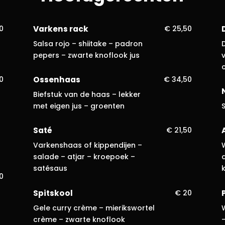
50
Varkens rack
€ 25,50
Salsa rojo – shiitake – padron
pepers – zwarte knoflook jus
v
0
Ossenhaas
€ 34,50
Biefstuk van de haas – lekker
met eigen jus – groenten
S
Saté
€ 21,50
Varkenshaas of kippendijen –
salade – atjar – kroepoek –
satésaus
50
Spitskool
€ 20
Gele curry crème – mierikswortel
crème – zwarte knoflook