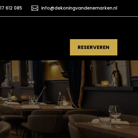

17 612 085
info@dekoningvandenemarken.nl
RESERVEREN