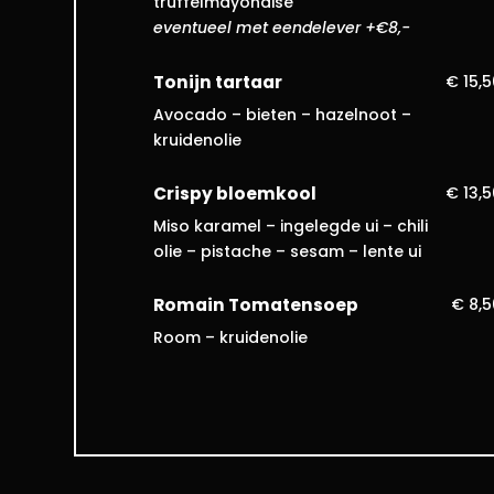
truffelmayonaise
eventueel met eendelever +€8,-
Tonijn tartaar
€ 15,
Avocado – bieten – hazelnoot –
kruidenolie
Crispy bloemkool
€ 13,
Miso karamel – ingelegde ui – chili
olie – pistache – sesam – lente ui
Romain Tomatensoep
€ 8,5
Room – kruidenolie