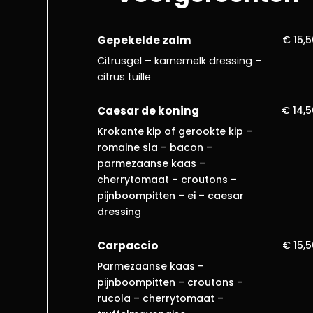
Gepekelde zalm
€ 15,
Citrusgel – karnemelk dressing –
citrus tuille
Caesar de koning
€ 14,5
Krokante kip of gerookte kip –
romaine sla – bacon –
parmezaanse kaas –
cherrytomaat – croutons –
pijnboompitten – ei – caesar
dressing
Carpaccio
€ 15,
Parmezaanse kaas –
pijnboompitten – croutons –
rucola – cherrytomaat –