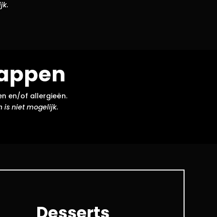
jk.
happen
n en/of allergieën.
is niet mogelijk.
Desserts