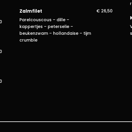
Zalmfilet
€ 26,50
Parelcouscous – dille –
50
kappertjes – peterselie –
beukenzwam – hollandaise – tijm
s
crumble
50
0