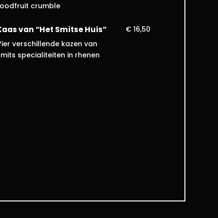
roodfruit crumble
Kaas van “Het Smitse Huis”
€ 16,50
Vier verschillende kazen van
mits specialiteiten in rhenen