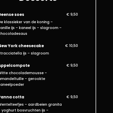
Deense soes
€ 9,50
De klassieker van de koning –
anille ijs – kaneel ijs – slagroom –
chocoladesaus
New York cheesecake
€ 10,50
tracciatella ijs – slagroom
Appelcompote
€ 9,50
Witte chocolademousse –
amandeltuille – gerookte
kaneelpoeder
Panna cotta
€ 9,50
Wentelteefjes – aardbeien granita
– yoghurt bosvruchten ijs –